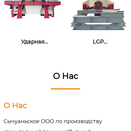
Ударная
LGP
дробилка с
одноцилиндровая
вертикальным
гидравлическая
валом PCL
конусная дро...
О Hас
О Hас
Сычуаньское ООО по производству