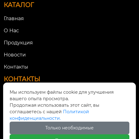
КАТАЛОГ
Главная
О Нac
Продукция
Новости
Контакты
КОНТАКТЫ
Мы используем файлы cookie для улучшения
Дорога Тяньгуань № 21, город Линьцюн, город

вашего опыта просмотра.
Цюнлай, город Чэнду, провинция Сычуань
Продолжая использовать этот сайт, вы
соглашаетесь с нашей
Политикой

619788365@qq.com
конфиденциальности.
Только необходимые

+86-028-68187111