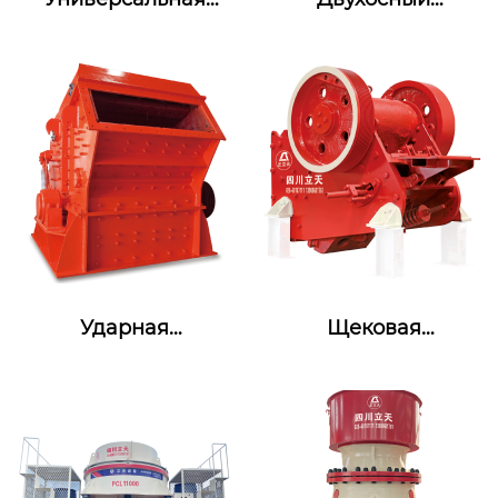
машина для
горизонтальный
промывки,
вибрационный
извлечения и...
грохот LSZ
Ударная
Щековая
дробилка PF
дробилка PEV