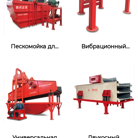
Пескомойка для
Вибрационный
колес XS
питатель LTG
Универсальная
Двухосный