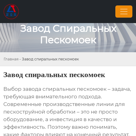
Завод Спиральных
Пескомоек
Главная
-
Завод спиральных пескомоек
Завод спиральных пескомоек
Выбор
завода спиральных пескомоек
– задача,
требующая внимательного подхода.
Современные производственные линии для
пескоструйной обработки – это не просто
оборудование, а инвестиция в качество и
эффективность. Поэтому важно понимать,
какие факторы влияют на конечный результат,