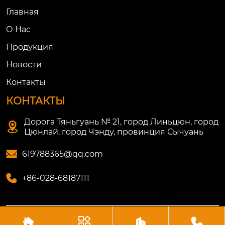
Главная
О Нac
Продукция
Новости
Контакты
КОНТАКТЫ
Дорога Тяньгуань № 21, город Линьцюн, город

Цюнлай, город Чэнду, провинция Сычуань

619788365@qq.com

+86-028-68187111




Авторское право©ООО Цюнлай Литянь