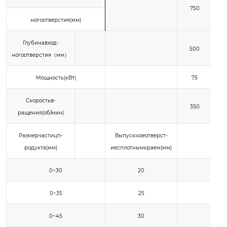
750
ногоотверстия(мм)
Глубинавход-
500
ногоотверстия（мм）
Мощность(кВт)
75
Скоростьв-
350
ращения(об/мин)
Размерчастицп-
Выпускноеотверст-
родукта(мм)
иесплотнымкраем(мм)
0~30
20
0~35
25
0~45
30