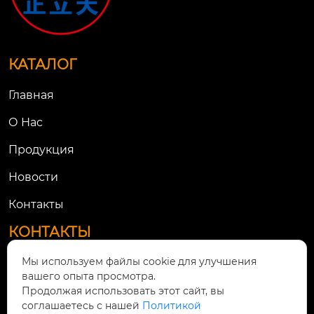
пуска мотора.
КАТАЛОГ
Главная
О Нac
Продукция
Новости
Контакты
КОНТАКТЫ
Мы используем файлы cookie для улучшения
Дорога Тяньгуань № 21, город Линьцюн, город

вашего опыта просмотра.
Цюнлай, город Чэнду, провинция Сычуань
Продолжая использовать этот сайт, вы
соглашаетесь с нашей
Политикой

619788365@qq.com