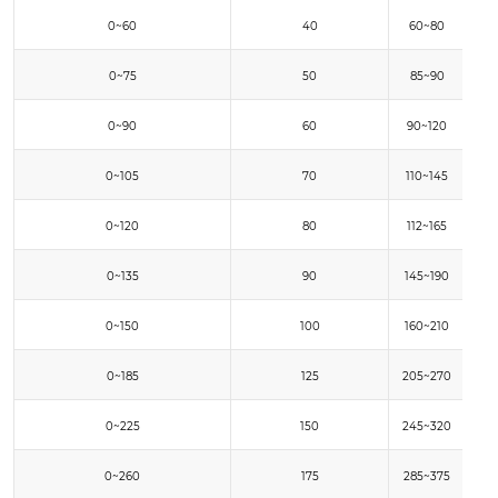
0~60
40
60~80
0~75
50
85~90
0~90
60
90~120
11
0~105
70
110~145
13
0~120
80
112~165
15
0~135
90
145~190
17
0~150
100
160~210
19
0~185
125
205~270
24
0~225
150
245~320
29
0~260
175
285~375
34