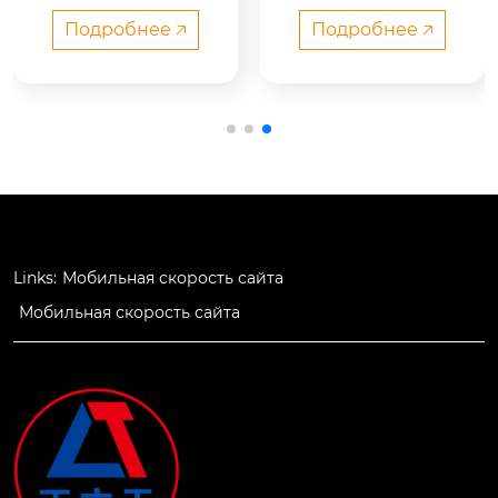
й с прутьями надеж
ая дробилка – это в
на в работе, имеет н
ысокопроизводител
Подробнее 🡥
Подробнее 🡥
изкий уровень шум
ьное оборудование
а, малое энергопотр
 для производства п
ебление, долгий ср
еска из камня, разр
ок службы, удобство 
аботанное и усовер
в обслуживании, уд
шенствованное на
обство в регулиров
шей компанией на
ке и установке обор
 протяжении многи
удования, хорошую
х лет с учетом реаль
 комплексную прои
ной ситуации в обл
Links:
Мобильная скорость сайта
зводительность. мо
асти производства
Мобильная скорость сайта
жно выбрать бессту
 песка в стране.
пенчатый регулиру
ющий мотор, что уп
рощает контроль по
дачи материала и и
збавляет от необхо
димости частого за