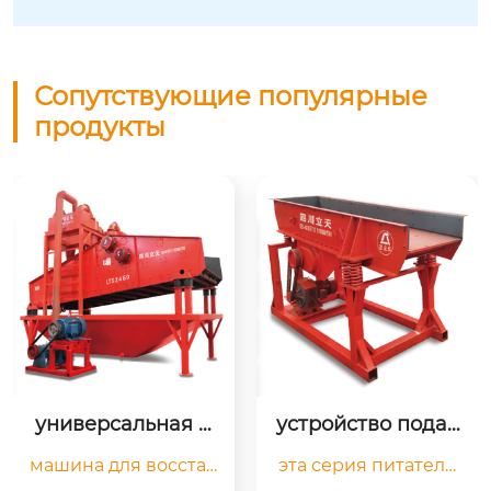
Сопутствующие популярные
продукты
устройство подач
ударная дробилк
и прутков zsw
а с вертикальным 
эта серия питателе
вертикальная ударн
валом pcl